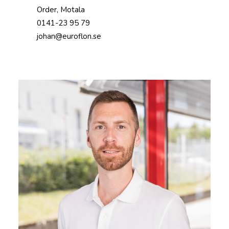
Order, Motala
0141-23 95 79
johan@euroflon.se