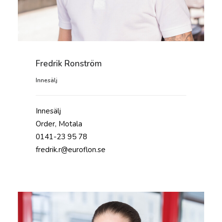
Fredrik Ronström
Innesälj
Innesälj
Order, Motala
0141-23 95 78
fredrik.r@euroflon.se