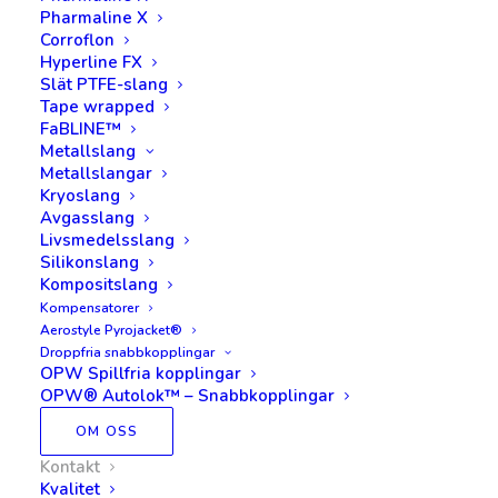
Pharmaline X
Corroflon
Hyperline FX
Slät PTFE-slang
Tape wrapped
FaBLINE™
Metallslang
Metallslangar
Kryoslang
Avgasslang
Livsmedelsslang
Silikonslang
Kompositslang
Kompensatorer
Aerostyle Pyrojacket®
Droppfria snabbkopplingar
OPW Spillfria kopplingar
OPW® Autolok™ – Snabbkopplingar
OM OSS
Patrick Johansson
Kontakt
Kvalitet
Utesälj