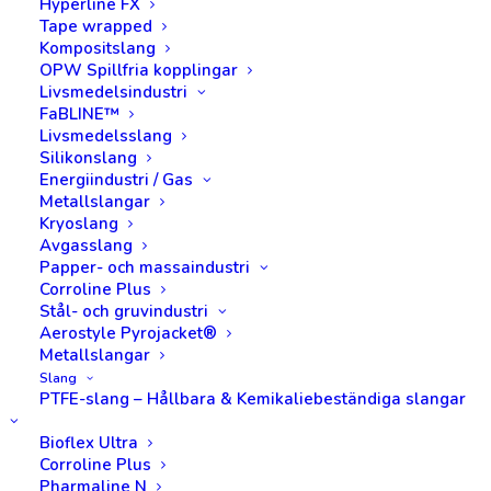
Hyperline FX
metallslang, kompositslang och
Tape wrapped
Kompositslang
kompensatorer för krävande processer. Alltid
OPW Spillfria kopplingar
skräddarsydda lösningar och snabba
Livsmedelsindustri
FaBLINE™
leveranser.
Livsmedelsslang
Silikonslang
Energiindustri / Gas
Kontakta oss så hjälper vi dig!
Metallslangar
Kryoslang
Förfrågningar:
info@euroflon.se
Avgasslang
Order:
order@euroflon.se
Papper- och massaindustri
Corroline Plus
Kvalitet:
quality@euroflon.se
Stål- och gruvindustri
Aerostyle Pyrojacket®
Metallslangar
Slang
Visa alla
Ledning
Konstruktion
Produktion
PTFE-slang – Hållbara & Kemikaliebeständiga slangar
Utesälj
Innesälj
Inköp/IT
Ekonomi
Bioflex Ultra
Corroline Plus
Pharmaline N